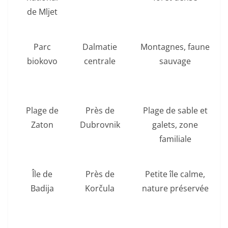
de Mljet
Parc
Dalmatie
Montagnes, faune
R
biokovo
centrale
sauvage
o
Plage de
Près de
Plage de sable et
Zaton
Dubrovnik
galets, zone
familiale
Île de
Près de
Petite île calme,
Badija
Korčula
nature préservée