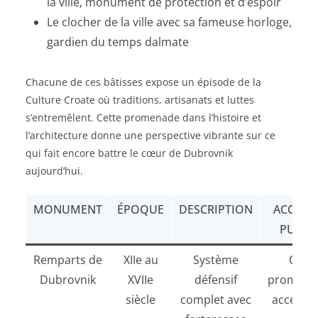
la ville, monument de protection et d’espoir
Le clocher de la ville avec sa fameuse horloge,
gardien du temps dalmate
Chacune de ces bâtisses expose un épisode de la
Culture Croate où traditions, artisanats et luttes
s’entremêlent. Cette promenade dans l’histoire et
l’architecture donne une perspective vibrante sur ce
qui fait encore battre le cœur de Dubrovnik
aujourd’hui.
MONUMENT
ÉPOQUE
DESCRIPTION
ACCÈS 
PUBLI
Remparts de
XIIe au
Système
Oui,
Dubrovnik
XVIIe
défensif
promena
siècle
complet avec
accessib