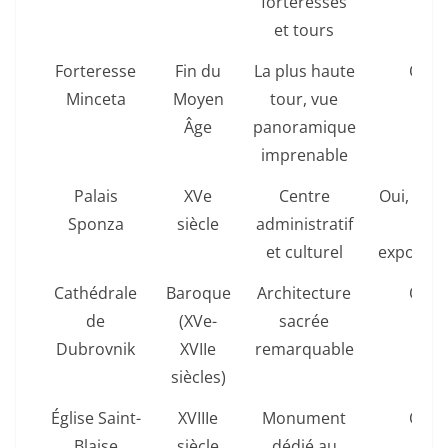
forteresses
et tours
Forteresse
Fin du
La plus haute
Oui
Minceta
Moyen
tour, vue
Âge
panoramique
imprenable
Palais
XVe
Centre
Oui, mus
Sponza
siècle
administratif
et
et culturel
expositi
Cathédrale
Baroque
Architecture
Oui
de
(XVe-
sacrée
Dubrovnik
XVIIe
remarquable
siècles)
Église Saint-
XVIIIe
Monument
Oui
Blaise
siècle
dédié au