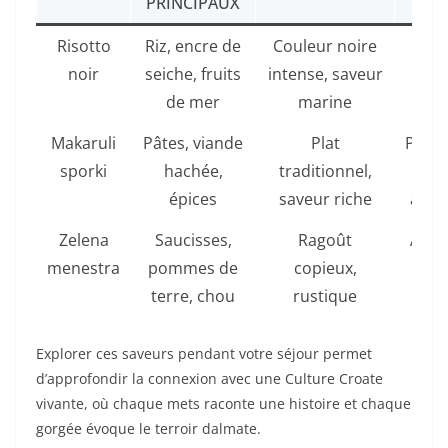
PRINCIPAUX
IDÉ
Risotto
Riz, encre de
Couleur noire
É
noir
seiche, fruits
intense, saveur
de mer
marine
Makaruli
Pâtes, viande
Plat
Prin
sporki
hachée,
traditionnel,
e
épices
saveur riche
aut
Zelena
Saucisses,
Ragoût
Aut
menestra
pommes de
copieux,
et h
terre, chou
rustique
Explorer ces saveurs pendant votre séjour permet
d’approfondir la connexion avec une Culture Croate
vivante, où chaque mets raconte une histoire et chaque
gorgée évoque le terroir dalmate.