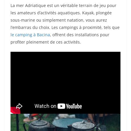
La mer Adriatique est un véritable terrain de jeu pour
les amateurs d’activités aquatiques. Kayak, plongée
sous-marine ou simplement natation, vous aurez
l’embarras du choix. Les campings à proximité, tels que
le camping à Bacina
, offrent des installations pour
profiter pleinement de ces activités.