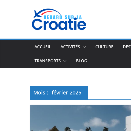
Passer
au
contenu
ACCUEIL
ACTIVITÉS
CULTURE
DES
TRANSPORTS
BLOG
Mois :
février 2025