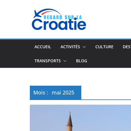
Passer
au
contenu
ACCUEIL
ACTIVITÉS
CULTURE
DES
TRANSPORTS
BLOG
Mois :
mai 2025