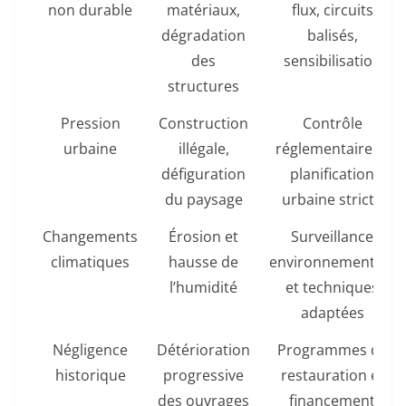
non durable
matériaux,
flux, circuits
dégradation
balisés,
des
sensibilisation
structures
Pression
Construction
Contrôle
urbaine
illégale,
réglementaire et
défiguration
planification
du paysage
urbaine stricte
Changements
Érosion et
Surveillance
climatiques
hausse de
environnementale
l’humidité
et techniques
adaptées
Négligence
Détérioration
Programmes de
historique
progressive
restauration et
des ouvrages
financement