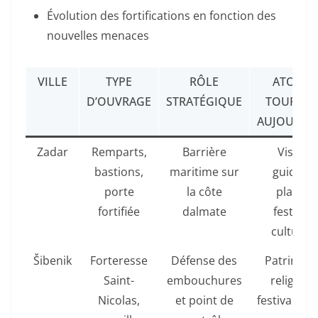
Évolution des fortifications en fonction des
nouvelles menaces
VILLE
TYPE
RÔLE
ATOUTS
D’OUVRAGE
STRATÉGIQUE
TOURISM
AUJOURD’
Zadar
Remparts,
Barrière
Visites
bastions,
maritime sur
guidées,
porte
la côte
plages,
fortifiée
dalmate
festivals
culturels
Šibenik
Forteresse
Défense des
Patrimoi
Saint-
embouchures
religieux
Nicolas,
et point de
festivals d’