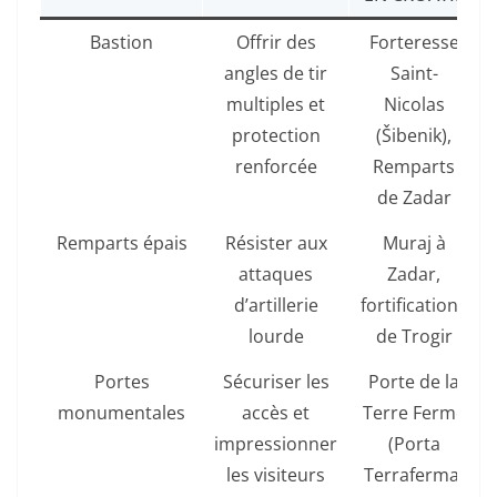
Bastion
Offrir des
Forteresse
angles de tir
Saint-
multiples et
Nicolas
protection
(Šibenik),
renforcée
Remparts
de Zadar
Remparts épais
Résister aux
Muraj à
attaques
Zadar,
d’artillerie
fortifications
lourde
de Trogir
Portes
Sécuriser les
Porte de la
monumentales
accès et
Terre Ferme
impressionner
(Porta
les visiteurs
Terraferma)