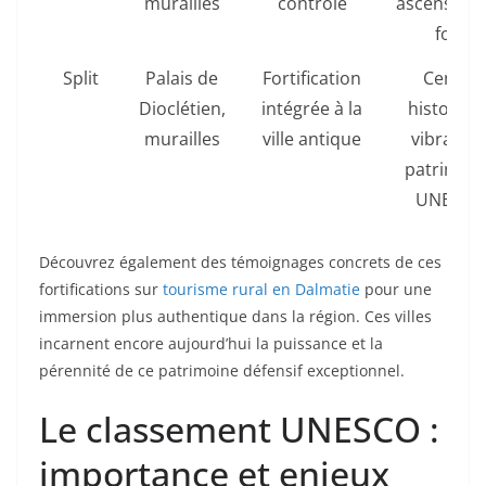
murailles
contrôle
ascension
fort
Split
Palais de
Fortification
Centre
Dioclétien,
intégrée à la
historiqu
murailles
ville antique
vibrant e
patrimoi
UNESCO
Découvrez également des témoignages concrets de ces
fortifications sur
tourisme rural en Dalmatie
pour une
immersion plus authentique dans la région. Ces villes
incarnent encore aujourd’hui la puissance et la
pérennité de ce patrimoine défensif exceptionnel.
Le classement UNESCO :
importance et enjeux