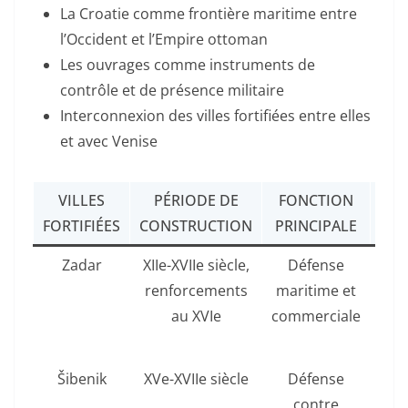
La Croatie comme frontière maritime entre
l’Occident et l’Empire ottoman
Les ouvrages comme instruments de
contrôle et de présence militaire
Interconnexion des villes fortifiées entre elles
et avec Venise
VILLES
PÉRIODE DE
FONCTION
CAR
FORTIFIÉES
CONSTRUCTION
PRINCIPALE
Zadar
XIIe-XVIIe siècle,
Défense
Re
renforcements
maritime et
ba
au XVIe
commerciale
m
Šibenik
XVe-XVIIe siècle
Défense
Fo
contre
Ni