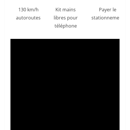
130 km/h
Kit mains
Payer le
autoroutes
libres pour
stationnement
téléphone