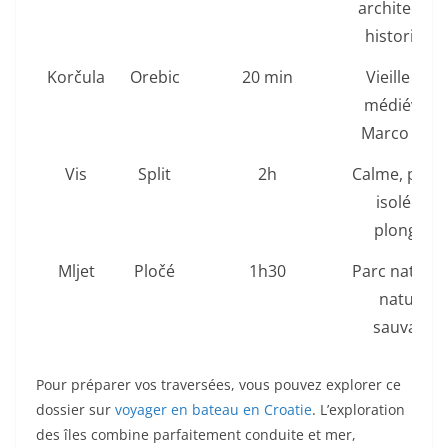
architectur
historique
Korčula
Orebic
20 min
Vieille ville
médiévale,
Marco Polo
Vis
Split
2h
Calme, plage
isolées,
plongée
Mljet
Pločé
1h30
Parc nationa
nature
sauvage
Pour préparer vos traversées, vous pouvez explorer ce
dossier sur
voyager en bateau en Croatie
. L’exploration
des îles combine parfaitement conduite et mer,