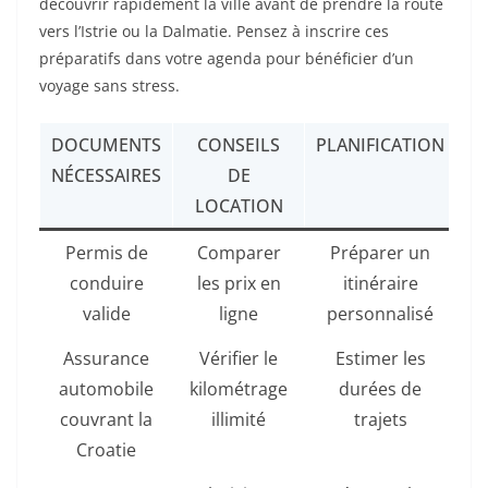
découvrir rapidement la ville avant de prendre la route
vers l’Istrie ou la Dalmatie. Pensez à inscrire ces
préparatifs dans votre agenda pour bénéficier d’un
voyage sans stress.
DOCUMENTS
CONSEILS
PLANIFICATION
NÉCESSAIRES
DE
LOCATION
Permis de
Comparer
Préparer un
conduire
les prix en
itinéraire
valide
ligne
personnalisé
Assurance
Vérifier le
Estimer les
automobile
kilométrage
durées de
couvrant la
illimité
trajets
Croatie