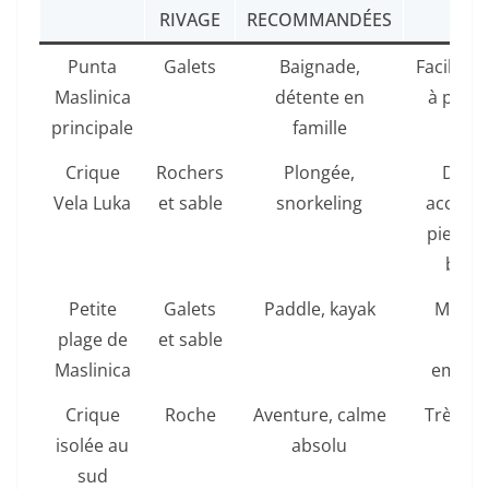
RIVAGE
RECOMMANDÉES
Punta
Galets
Baignade,
Facile, p
Maslinica
détente en
à proxi
principale
famille
Crique
Rochers
Plongée,
Diffici
Vela Luka
et sable
snorkeling
accessi
pied ou
bate
Petite
Galets
Paddle, kayak
Moyen
plage de
et sable
rout
Maslinica
empier
Crique
Roche
Aventure, calme
Très diff
isolée au
absolu
sud