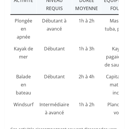
ACTIVITÉ
NIVEAU
DURÉE
ÉQUIPEME
REQUIS
MOYENNE
FOURNI
Plongée
Débutant à
1h à 2h
Masque,
en
avancé
tuba, palm
apnée
Kayak de
Débutant
1h à 3h
Kayak,
mer
pagaie, gil
de sauveta
Balade
Débutant
2h à 4h
Capitaine 
en
matériel
bateau
inclus
Windsurf
Intermédiaire
1h à 2h
Planche e
à avancé
voile