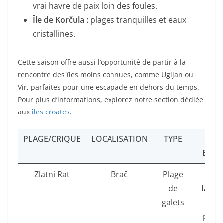
vrai havre de paix loin des foules.
Île de Korčula :
plages tranquilles et eaux
cristallines.
Cette saison offre aussi l’opportunité de partir à la
rencontre des îles moins connues, comme Ugljan ou
Vir, parfaites pour une escapade en dehors du temps.
Pour plus d’informations, explorez notre section dédiée
aux
îles croates
.
PLAGE/CRIQUE
LOCALISATION
TYPE
ATO
ESTI
Zlatni Rat
Brač
Plage
Ven
de
favor
galets
pour
planc