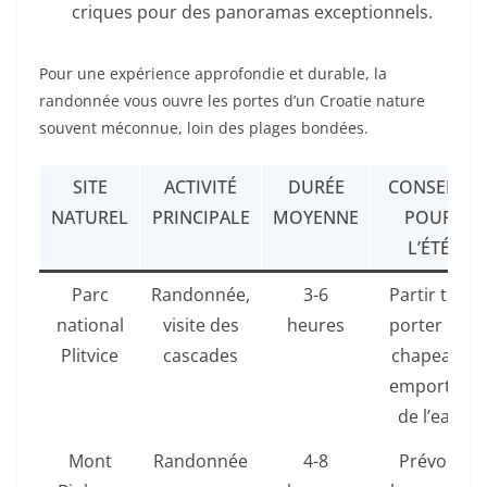
criques pour des panoramas exceptionnels.
Pour une expérience approfondie et durable, la
randonnée vous ouvre les portes d’un Croatie nature
souvent méconnue, loin des plages bondées.
SITE
ACTIVITÉ
DURÉE
CONSEILS
NATUREL
PRINCIPALE
MOYENNE
POUR
L’ÉTÉ
Parc
Randonnée,
3-6
Partir tôt,
national
visite des
heures
porter un
Plitvice
cascades
chapeau,
emporter
de l’eau
Mont
Randonnée
4-8
Prévoir