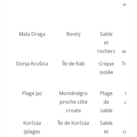
voile,
fin
bord
Mala Draga
Rovinj
Sable
Cal
et
adap
rochers
aux en
Donja Krušica
Île de Rab
Crique
Tranqui
isolée
ea
limp
Plage Jaz
Monténégro
Plage
Festi
proche côte
de
ambi
croate
sable
ani
Korčula
Île de Korčula
Sable
Ea
(plages
et
cristal