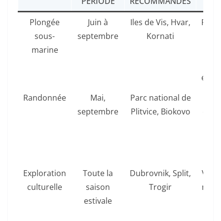
PÉRIODE
RECOMMANDÉS
PRA
Plongée
Juin à
Iles de Vis, Hvar,
Rése
sous-
septembre
Kornati
guide
marine
pré
v
équi
Randonnée
Mai,
Parc national de
Pr
septembre
Plitvice, Biokovo
chau
ada
bou
d
Exploration
Toute la
Dubrovnik, Split,
Visite
culturelle
saison
Trogir
mati
estivale
fi
jo