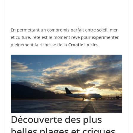
pour
la 
En permettant un compromis parfait entre soleil, mer
et culture, l’été est le moment rêvé pour expérimenter
pleinement la richesse de la
Croatie Loisirs
.
Découverte des plus
belles plages et criques