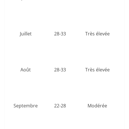
fe
ac
na
Juillet
28-33
Très élevée
To
bal
vie 
fe
Août
28-33
Très élevée
P
évé
cul
l
Septembre
22-28
Modérée
Rand
vis
p