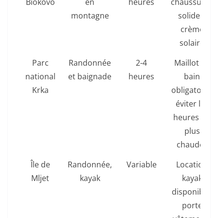
Biokovo
en
heures
chaussures
montagne
solides,
crème
solaire
Parc
Randonnée
2-4
Maillot de
national
et baignade
heures
bain
Krka
obligatoire,
éviter les
heures les
plus
chaudes
Île de
Randonnée,
Variable
Location
Mljet
kayak
kayak
disponible,
porte