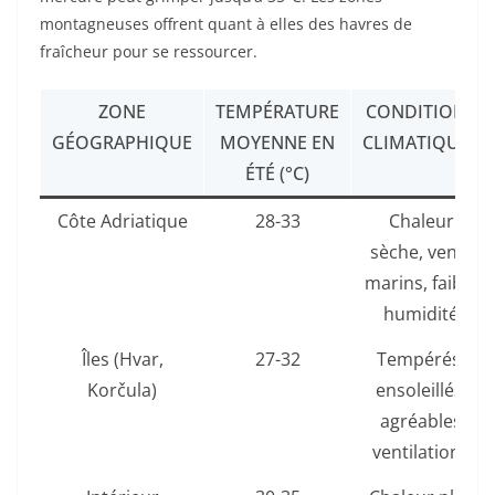
montagneuses offrent quant à elles des havres de
fraîcheur pour se ressourcer.
ZONE
TEMPÉRATURE
CONDITIONS
GÉOGRAPHIQUE
MOYENNE EN
CLIMATIQUES
ÉTÉ (°C)
Côte Adriatique
28-33
Chaleur
sèche, vents
marins, faible
humidité
Îles (Hvar,
27-32
Tempérés,
Korčula)
ensoleillés,
agréables
ventilations