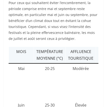
Pour ceux qui souhaitent éviter l’encombrement, la
période comprise entre mai et septembre reste
optimale, en particulier mai et juin ou septembre, pour
bénéficier d’un climat doux tout en évitant la cohue
touristique. Cependant, si vous visez l’intensité des
festivals et la pleine effervescence balnéaire, les mois
de juillet et août seront ceux à privilégier.
MOIS
TEMPÉRATURE
AFFLUENCE
IDÉ
MOYENNE (°C)
TOURISTIQUE
Mai
20-25
Modérée
Déc
cul
ran
p
c
Juin
25-30
Élevée
P