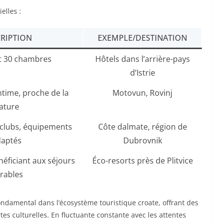
elles :
RIPTION
EXEMPLE/DESTINATION
et 30 chambres
Hôtels dans l’arrière-pays
d’Istrie
ntime, proche de la
Motovun, Rovinj
ature
 clubs, équipements
Côte dalmate, région de
aptés
Dubrovnik
néficiant aux séjours
Éco-resorts près de Plitvice
rables
fondamental dans l’écosystème touristique croate, offrant des
es culturelles. En fluctuante constante avec les attentes