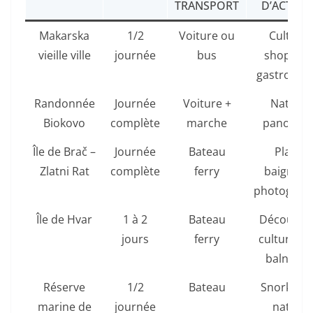
TRANSPORT
D’ACTIVIT
Makarska
1/2
Voiture ou
Culture,
vieille ville
journée
bus
shopping
gastronom
Randonnée
Journée
Voiture +
Nature,
Biokovo
complète
marche
panoram
Île de Brač –
Journée
Bateau
Plage,
Zlatni Rat
complète
ferry
baignade
photograp
Île de Hvar
1 à 2
Bateau
Découver
jours
ferry
culturelle 
balnéair
Réserve
1/2
Bateau
Snorkelin
marine de
journée
nature