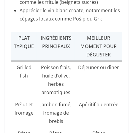
comme les fritule (beignets sucrés)
Apprécier le vin blanc croate, notamment les
cépages locaux comme Pošip ou Grk
PLAT
INGRÉDIENTS
MEILLEUR
TYPIQUE
PRINCIPAUX
MOMENT POUR
DÉGUSTER
Grilled
Poisson frais,
Déjeuner ou dîner
fish
huile d’olive,
herbes
aromatiques
Pršut et
Jambon fumé,
Apéritif ou entrée
fromage
fromage de
brebis