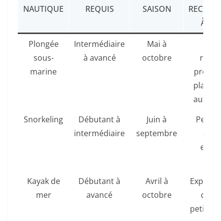
NAUTIQUE
REQUIS
SAISON
RECOM
À BR
Plongée
Intermédiaire
Mai à
Zo
sous-
à avancé
octobre
roch
marine
proches
plage, 
aux ale
Snorkeling
Débutant à
Juin à
Peu p
intermédiaire
septembre
avec
excel
visib
Kayak de
Débutant à
Avril à
Explorat
mer
avancé
octobre
criqu
petites î