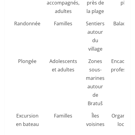
accompagnés,
près de
place
adultes
la plage
Randonnée
Familles
Sentiers
Balade li
autour
du
village
Plongée
Adolescents
Zones
Encadrem
et adultes
sous-
profession
marines
autour
de
Bratuš
Excursion
Familles
Îles
Organisée
en bateau
voisines
locatio