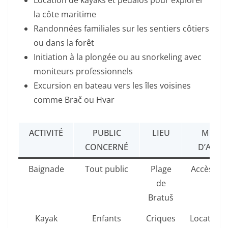
Location de kayaks et pédalos pour explorer
la côte maritime
Randonnées familiales sur les sentiers côtiers
ou dans la forêt
Initiation à la plongée ou au snorkeling avec
moniteurs professionnels
Excursion en bateau vers les îles voisines
comme Brač ou Hvar
ACTIVITÉ
PUBLIC
LIEU
MODE
CONCERNÉ
D’ACCÈ
Baignade
Tout public
Plage
Accès dir
de
Bratuš
Kayak
Enfants
Criques
Location 