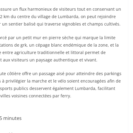
i assure un flux harmonieux de visiteurs tout en conservant un
,2 km du centre du village de Lumbarda, on peut rejoindre
 un sentier balisé qui traverse vignobles et champs cultivés.
orcé par un petit mur en pierre sèche qui marque la limite
tations de grk, un cépage blanc endémique de la zone, et la
ntre agriculture traditionnelle et littoral permet de
nt aux visiteurs un paysage authentique et vivant.
ute côtière offre un passage aisé pour atteindre des parkings
s à privilégier la marche et le vélo soient encouragées afin de
nsports publics desservent également Lumbarda, facilitant
 villes voisines connectées par ferry.
5 minutes