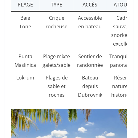
PLAGE
TYPE
ACCÈS
ATOUTS
Baie
Crique
Accessible
Cadre
Lone
rocheuse
en bateau
sauvage,
snorkeling
excellent
Punta
Plage mixte
Sentier de
Tranquillité,
Maslinica
galets/sable
randonnée
panoramas
Lokrum
Plages de
Bateau
Réserve
sable et
depuis
naturelle,
roches
Dubrovnik
historique