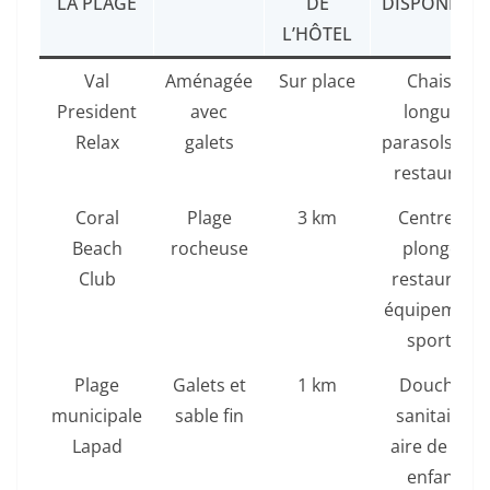
LA PLAGE
DE
DISPONIBLE
L’HÔTEL
Val
Aménagée
Sur place
Chaises
President
avec
longues,
Relax
galets
parasols, bar
restaurant
Coral
Plage
3 km
Centre de
Beach
rocheuse
plongée,
Club
restaurant,
équipement
sportifs
Plage
Galets et
1 km
Douches,
municipale
sable fin
sanitaires,
Lapad
aire de jeux
enfants