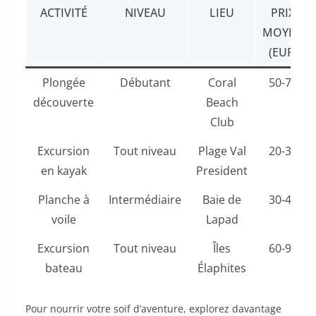
ACTIVITÉ
NIVEAU
LIEU
PRIX
MOYEN
(EUR)
Plongée
Débutant
Coral
50-70
découverte
Beach
Club
Excursion
Tout niveau
Plage Val
20-35
en kayak
President
Planche à
Intermédiaire
Baie de
30-45
voile
Lapad
Excursion
Tout niveau
Îles
60-90
bateau
Élaphites
Pour nourrir votre soif d’aventure, explorez davantage