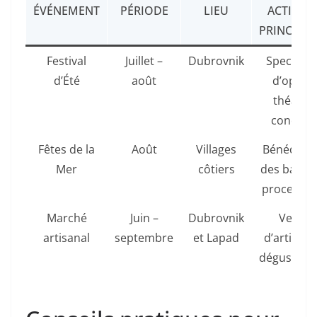
ÉVÉNEMENT
PÉRIODE
LIEU
ACTIVITÉ
PRINCIPAL
Festival
Juillet –
Dubrovnik
Spectacle
d’Été
août
d’opéra,
théâtre,
concert
Fêtes de la
Août
Villages
Bénédicti
Mer
côtiers
des bateau
processio
Marché
Juin –
Dubrovnik
Vente
artisanal
septembre
et Lapad
d’artisana
dégustati