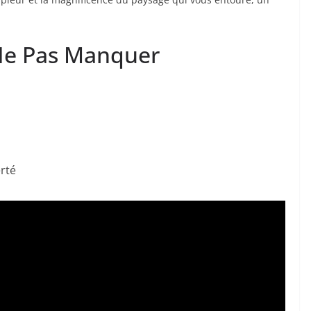
à Ne Pas Manquer
erté