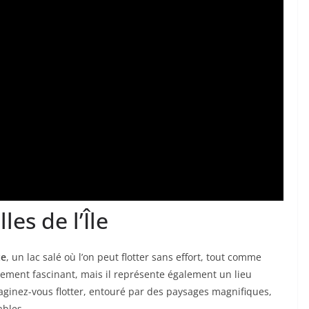
les de l’Île
te
, un lac salé où l’on peut flotter sans effort, tout comme
lement fascinant, mais il représente également un lieu
Imaginez-vous flotter, entouré par des paysages magnifiques,
bles.