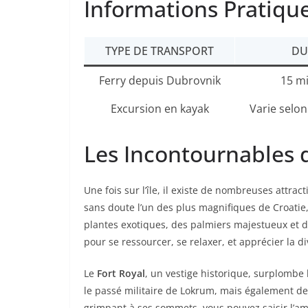
Informations Pratiqu
TYPE DE TRANSPORT
DU
Ferry depuis Dubrovnik
15 m
Excursion en kayak
Varie selon
Les Incontournables
Une fois sur l’île, il existe de nombreuses attrac
sans doute l’un des plus magnifiques de Croatie
plantes exotiques, des palmiers majestueux et d
pour se ressourcer, se relaxer, et apprécier la div
Le
Fort Royal
, un vestige historique, surplombe 
le passé militaire de Lokrum, mais également de
grimpant à ses sommets, vous pouvez saisir l’am