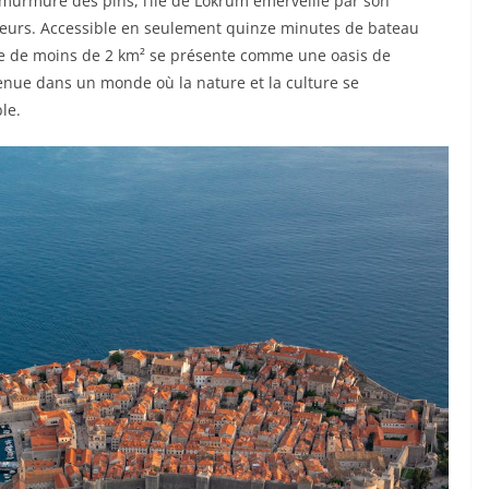
e murmure des pins, l’île de Lokrum émerveille par son
nteurs. Accessible en seulement quinze minutes de bateau
 île de moins de 2 km² se présente comme une oasis de
envenue dans un monde où la nature et la culture se
le.