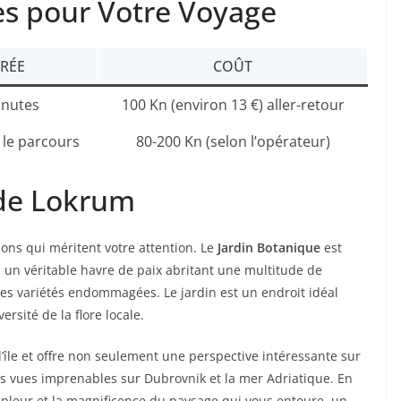
es pour Votre Voyage
RÉE
COÛT
inutes
100 Kn (environ 13 €) aller-retour
 le parcours
80-200 Kn (selon l’opérateur)
 de Lokrum
tions qui méritent votre attention. Le
Jardin Botanique
est
, un véritable havre de paix abritant une multitude de
es variétés endommagées. Le jardin est un endroit idéal
ersité de la flore locale.
l’île et offre non seulement une perspective intéressante sur
s vues imprenables sur Dubrovnik et la mer Adriatique. En
pleur et la magnificence du paysage qui vous entoure, un