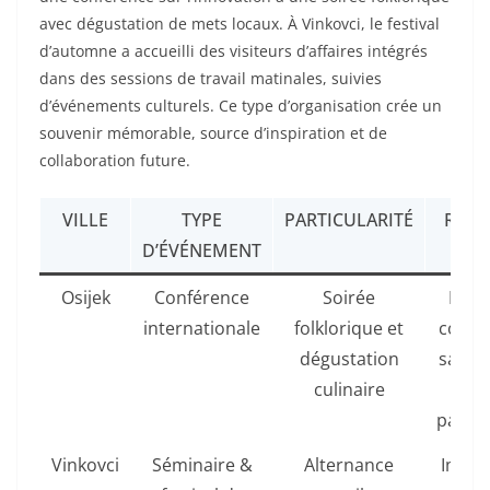
avec dégustation de mets locaux. À Vinkovci, le festival
d’automne a accueilli des visiteurs d’affaires intégrés
dans des sessions de travail matinales, suivies
d’événements culturels. Ce type d’organisation crée un
souvenir mémorable, source d’inspiration et de
collaboration future.
VILLE
TYPE
PARTICULARITÉ
RÉSU
D’ÉVÉNEMENT
Osijek
Conférence
Soirée
Meil
internationale
folklorique et
cohés
dégustation
satisf
culinaire
d
partic
Vinkovci
Séminaire &
Alternance
Impli