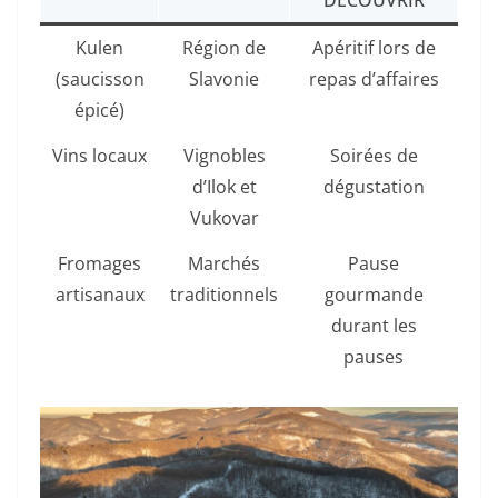
DÉCOUVRIR
Kulen
Région de
Apéritif lors de
(saucisson
Slavonie
repas d’affaires
épicé)
Vins locaux
Vignobles
Soirées de
d’Ilok et
dégustation
Vukovar
Fromages
Marchés
Pause
artisanaux
traditionnels
gourmande
durant les
pauses