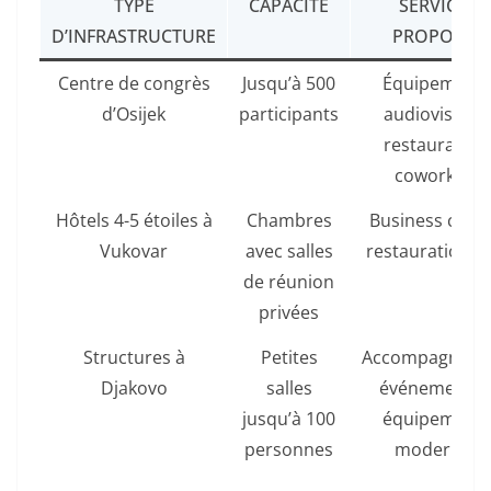
TYPE
CAPACITÉ
SERVICES
D’INFRASTRUCTURE
PROPOSÉS
Centre de congrès
Jusqu’à 500
Équipement
d’Osijek
participants
audiovisuels,
restauration
coworking
Hôtels 4-5 étoiles à
Chambres
Business cente
Vukovar
avec salles
restauration, 
de réunion
privées
Structures à
Petites
Accompagnem
Djakovo
salles
événementiel
jusqu’à 100
équipement
personnes
modernes