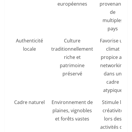
européennes
provenance
de
multiples
pays
Authenticité
Culture
Favorise un
locale
traditionnellement
climat
riche et
propice au
patrimoine
networking
préservé
dans un
cadre
atypique
Cadre naturel
Environnement de
Stimule la
plaines, vignobles
créativité
et forêts vastes
lors des
activités de