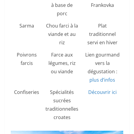
à base de
Frankovka
porc
Sarma
Chou farci à la
Plat
viande et au
traditionnel
riz
servi en hiver
Poivrons
Farce aux
Lien gourmand
farcis
légumes, riz
vers la
ou viande
dégustation :
plus d’infos
Confiseries
Spécialités
Découvrir ici
sucrées
traditionnelles
croates