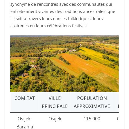
synonyme de rencontres avec des communautés qui
entretiennent vivantes des traditions ancestrales, que
ce soit à travers leurs danses folkloriques, leurs
costumes ou leurs célébrations festives.
COMITAT
VILLE
POPULATION
POI
PRINCIPALE
APPROXIMATIVE
D’IN
Osijek-
Osijek
115 000
Cathé
Baranja
Sai