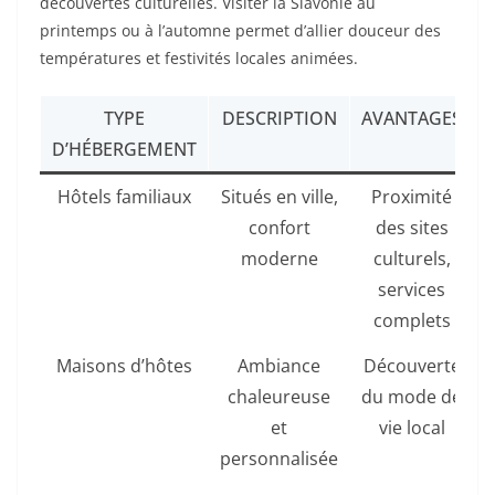
découvertes culturelles. Visiter la Slavonie au
printemps ou à l’automne permet d’allier douceur des
températures et festivités locales animées.
TYPE
DESCRIPTION
AVANTAGES
D’HÉBERGEMENT
Hôtels familiaux
Situés en ville,
Proximité
confort
des sites
moderne
culturels,
services
complets
Maisons d’hôtes
Ambiance
Découverte
chaleureuse
du mode de
et
vie local
personnalisée