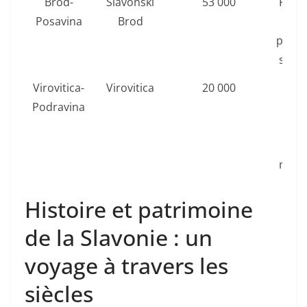
Brod-
Slavonski
53 000
Forte
Posavina
Brod
de B
prom
sur l
Virovitica-
Virovitica
20 000
Pa
Podravina
nat
Pap
vest
médi
Histoire et patrimoine
de la Slavonie : un
voyage à travers les
siècles