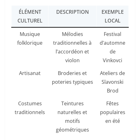
ÉLÉMENT
DESCRIPTION
EXEMPLE
CULTUREL
LOCAL
Musique
Mélodies
Festival
folklorique
traditionnelles à
d’automne
l’accordéon et
de
violon
Vinkovci
Artisanat
Broderies et
Ateliers de
poteries typiques
Slavonski
Brod
Costumes
Teintures
Fêtes
traditionnels
naturelles et
populaires
motifs
en été
géométriques