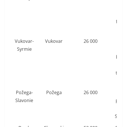
Pierr
Pa
forte
Tv
Vukovar-
Vukovar
26 000
Mémo
Syrmie
de
batai
Vuko
tunne
la g
Požega-
Požega
26 000
Pl
Slavonie
princ
égl
Saint