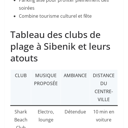
Parking aisé pour profiter pleinement des
soirées
Combine tourisme culturel et fête
Tableau des clubs de
plage à Sibenik et leurs
atouts
CLUB
MUSIQUE
AMBIANCE
DISTANCE
PROPOSÉE
DU
CENTRE-
VILLE
Shark
Electro,
Détendue
10 min en
Beach
lounge
voiture
Club