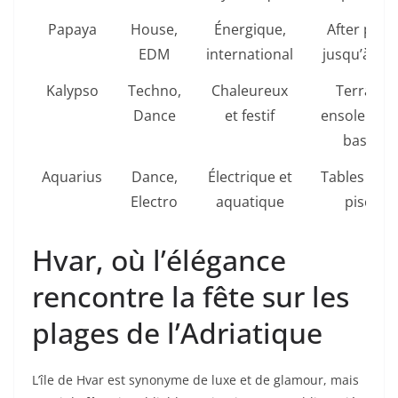
Papaya
House,
Énergique,
After parti
EDM
international
jusqu’à l’a
Kalypso
Techno,
Chaleureux
Terrasse
Dance
et festif
ensoleillées
bassins
Aquarius
Dance,
Électrique et
Tables dans
Electro
aquatique
piscine
Hvar, où l’élégance
rencontre la fête sur les
plages de l’Adriatique
L’île de Hvar est synonyme de luxe et de glamour, mais