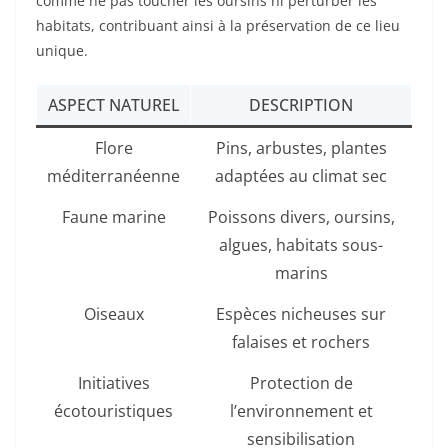
comme ne pas toucher les oursins ni perturber les
habitats, contribuant ainsi à la préservation de ce lieu
unique.
ASPECT NATUREL
DESCRIPTION
Flore
Pins, arbustes, plantes
méditerranéenne
adaptées au climat sec
Faune marine
Poissons divers, oursins,
algues, habitats sous-
marins
Oiseaux
Espèces nicheuses sur
falaises et rochers
Initiatives
Protection de
écotouristiques
l’environnement et
sensibilisation