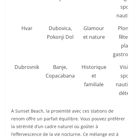
sports
nautique
Hvar
Dubovica,
Glamour
Plongée,
Pokonji Dol
et nature
fêtes de
plage,
gastronom
Dubrovnik
Banje,
Historique
Visites,
Copacabana
et
sports
familiale
nautiques
détente
À Sunset Beach, la proximité avec ces stations de
renom offre un parfait équilibre. Vous pouvez préférer
la sérénité d’un cadre naturel ou goûter à
l’effervescence de la vie nocturne. Ce mélange est à