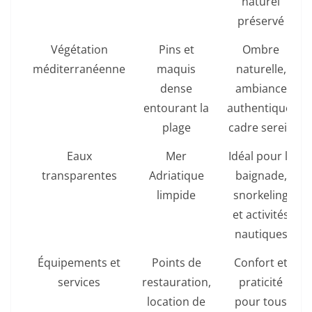
naturel
préservé
Végétation
Pins et
Ombre
méditerranéenne
maquis
naturelle,
dense
ambiance
entourant la
authentique,
plage
cadre serein
Eaux
Mer
Idéal pour la
transparentes
Adriatique
baignade,
limpide
snorkeling
et activités
nautiques
Équipements et
Points de
Confort et
services
restauration,
praticité
location de
pour tous