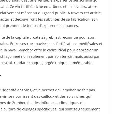
le boisson, c’est une véritable expérience sensorielle qui
tie. Ce vin fortifié, riche en arômes et en saveurs, attire
relativement méconnu du grand public. À travers cet article,
ctar et découvrirons les subtilités de sa fabrication, son
ux qui prennent le temps d’explorer ses nuances.
mité de la capitale croate Zagreb, est reconnue pour son
nales. Entre ses rues pavées, ses fortifications médiévales et
e la Sava, Samobor offre le cadre idéal pour apprécier un
est façonnée non seulement par son terroir, mais aussi par
ancestral, rendant chaque gorgée unique et mémorable.
r
 l’identité des vins, et le bermet de Samobor ne fait pas
vin se nourrissent des cailloux et des sols riches qui
gnes de Žumberak et les influences climatiques de
la culture de cépages spécifiques, qui sont soigneusement