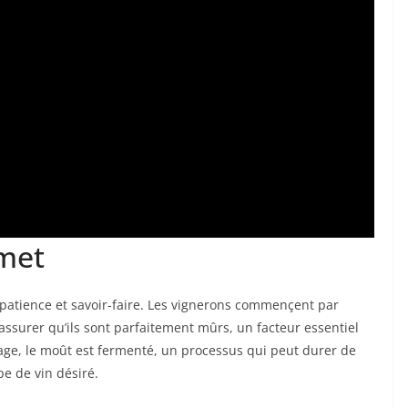
rmet
 patience et savoir-faire. Les vignerons commençent par
assurer qu’ils sont parfaitement mûrs, un facteur essentiel
sage, le moût est fermenté, un processus qui peut durer de
pe de vin désiré.