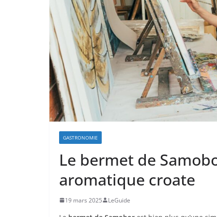
GASTRONOMIE
Le bermet de Samobor
aromatique croate
19 mars 2025
LeGuide