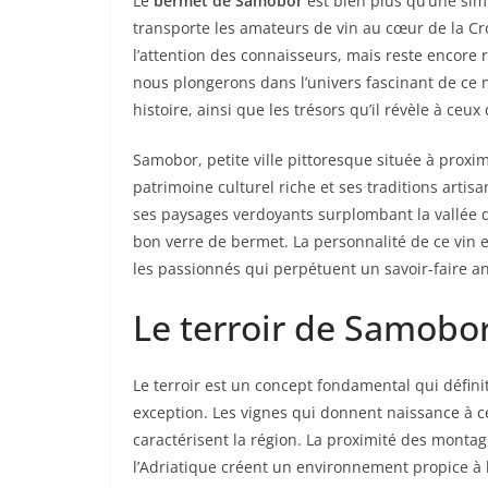
Le
bermet de Samobor
est bien plus qu’une simp
transporte les amateurs de vin au cœur de la Croa
l’attention des connaisseurs, mais reste encore 
nous plongerons dans l’univers fascinant de ce ne
histoire, ainsi que les trésors qu’il révèle à ce
Samobor, petite ville pittoresque située à proxi
patrimoine culturel riche et ses traditions artisa
ses paysages verdoyants surplombant la vallée d
bon verre de bermet. La personnalité de ce vin 
les passionnés qui perpétuent un savoir-faire 
Le terroir de Samobo
Le terroir est un concept fondamental qui définit
exception. Les vignes qui donnent naissance à ce 
caractérisent la région. La proximité des monta
l’Adriatique créent un environnement propice à 