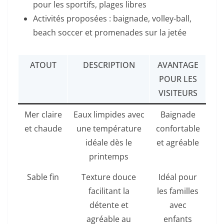
pour les sportifs, plages libres
Activités proposées : baignade, volley-ball,
beach soccer et promenades sur la jetée
ATOUT
DESCRIPTION
AVANTAGE
POUR LES
VISITEURS
Mer claire
Eaux limpides avec
Baignade
et chaude
une température
confortable
idéale dès le
et agréable
printemps
Sable fin
Texture douce
Idéal pour
facilitant la
les familles
détente et
avec
agréable au
enfants