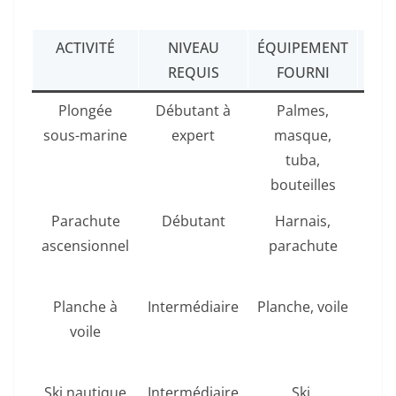
ACTIVITÉ
NIVEAU
ÉQUIPEMENT
AV
REQUIS
FOURNI
Plongée
Débutant à
Palmes,
Dé
sous-marine
expert
masque,
exce
tuba,
d
bouteilles
Parachute
Débutant
Harnais,
ascensionnel
parachute
spe
su
Planche à
Intermédiaire
Planche, voile
Spo
voile
et 
d
Ski nautique
Intermédiaire
Ski,
Se