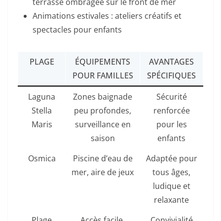
terrasse ombragée sur le front de mer
Animations estivales : ateliers créatifs et
spectacles pour enfants
PLAGE
ÉQUIPEMENTS
AVANTAGES
POUR FAMILLES
SPÉCIFIQUES
Laguna
Zones baignade
Sécurité
Stella
peu profondes,
renforcée
Maris
surveillance en
pour les
saison
enfants
Osmica
Piscine d’eau de
Adaptée pour
mer, aire de jeux
tous âges,
ludique et
relaxante
Plage
Accès facile,
Convivialité