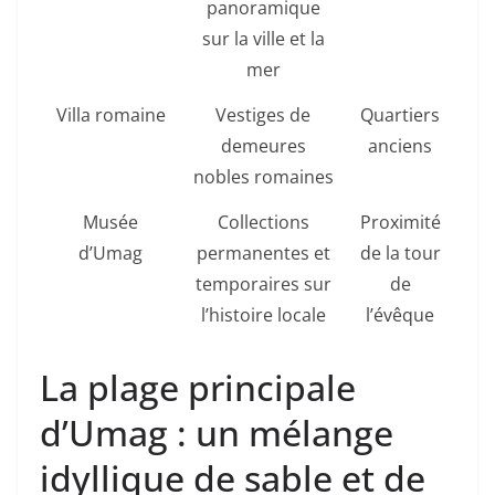
panoramique
sur la ville et la
mer
Villa romaine
Vestiges de
Quartiers
demeures
anciens
nobles romaines
Musée
Collections
Proximité
d’Umag
permanentes et
de la tour
temporaires sur
de
l’histoire locale
l’évêque
La plage principale
d’Umag : un mélange
idyllique de sable et de