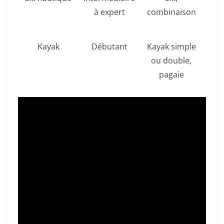
à expert
combinaison
g
Kayak
Débutant
Kayak simple
Bal
ou double,
et 
pagaie
avec