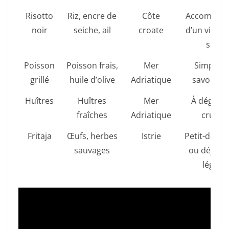
Risotto
Riz, encre de
Côte
Accompag
noir
seiche, ail
croate
d’un vin bl
sec
Poisson
Poisson frais,
Mer
Simple e
grillé
huile d’olive
Adriatique
savoureu
Huîtres
Huîtres
Mer
À déguste
fraîches
Adriatique
crues
Fritaja
Œufs, herbes
Istrie
Petit-déjeu
sauvages
ou déjeun
léger