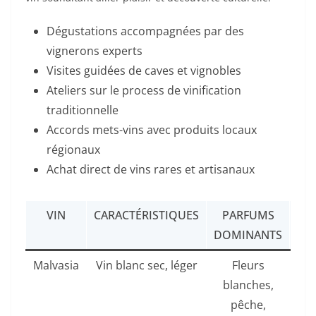
Dégustations accompagnées par des
vignerons experts
Visites guidées de caves et vignobles
Ateliers sur le process de vinification
traditionnelle
Accords mets-vins avec produits locaux
régionaux
Achat direct de vins rares et artisanaux
VIN
CARACTÉRISTIQUES
PARFUMS
CO
DOMINANTS
DÉ
Malvasia
Vin blanc sec, léger
Fleurs
Ser
blanches,
a
pêche,
av