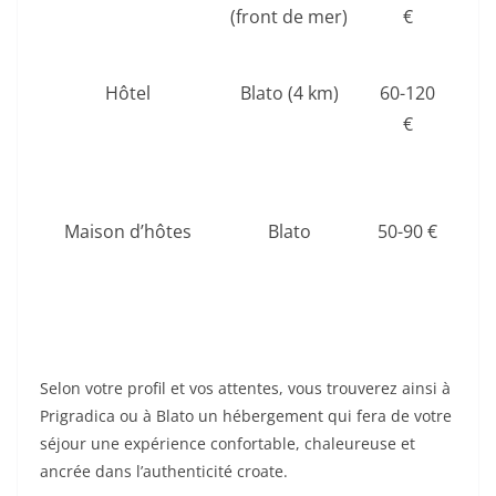
(front de mer)
€
acc
i
Hôtel
Blato (4 km)
60-120
S
€
co
pr
Maison d’hôtes
Blato
50-90 €
A
per
Selon votre profil et vos attentes, vous trouverez ainsi à
Prigradica ou à Blato un hébergement qui fera de votre
séjour une expérience confortable, chaleureuse et
ancrée dans l’authenticité croate.