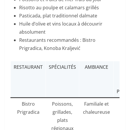
Risotto au poulpe et calamars grillés
Pasticada, plat traditionnel dalmate
Huile d’olive et vins locaux à découvrir
absolument
Restaurants recommandés : Bistro
Prigradica, Konoba Kraljević
RESTAURANT
SPÉCIALITÉS
AMBIANCE
PR
MO
P
PERS
Bistro
Poissons,
Familiale et
15-2
Prigradica
grillades,
chaleureuse
plats
régionaux