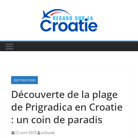
Passer
au
contenu
DESTINATIONS
Découverte de la plage
de Prigradica en Croatie
: un coin de paradis
22 avril 2025
LeGuide