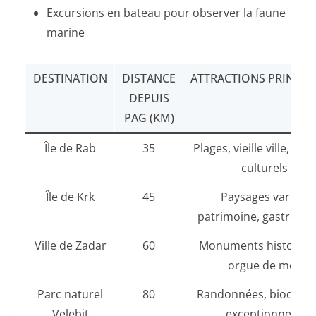
Excursions en bateau pour observer la faune
marine
DESTINATION
DISTANCE
ATTRACTIONS PRINCIP
DEPUIS
PAG (KM)
Île de Rab
35
Plages, vieille ville, fest
culturels
Île de Krk
45
Paysages variés,
patrimoine, gastrono
Ville de Zadar
60
Monuments historiqu
orgue de mer
Parc naturel
80
Randonnées, biodivers
Velebit
exceptionnelle