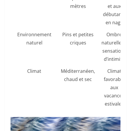
mètres
et aux
débutants
en nage
Environnement
Pins et petites
Ombre
naturel
criques
naturelle et
sensations
d’intimité
Climat
Méditerranéen,
Climat
chaud et sec
favorable
aux
vacances
estivales