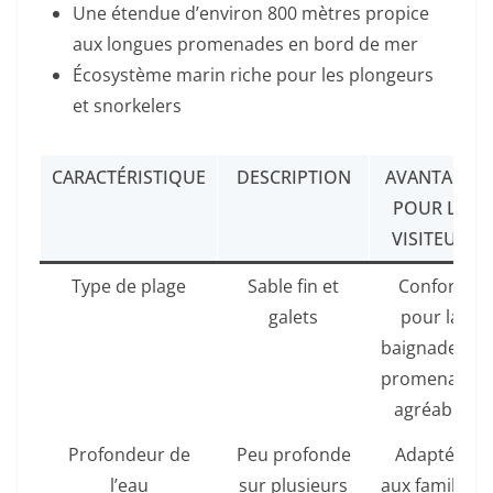
Une étendue d’environ 800 mètres propice
aux longues promenades en bord de mer
Écosystème marin riche pour les plongeurs
et snorkelers
CARACTÉRISTIQUE
DESCRIPTION
AVANTAGE
POUR LE
VISITEUR
Type de plage
Sable fin et
Confort
galets
pour la
baignade et
promenade
agréable
Profondeur de
Peu profonde
Adaptée
l’eau
sur plusieurs
aux familles