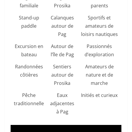
familiale
Prosika
parents
Stand-up
Calanques
Sportifs et
paddle
autour de
amateurs de
Pag
loisirs nautiques
Excursion en
Autour de
Passionnés
bateau
l’île de Pag
d’exploration
Randonnées
Sentiers
Amateurs de
côtières
autour de
nature et de
Prosika
marche
Pêche
Eaux
Initiés et curieux
traditionnelle
adjacentes
à Pag