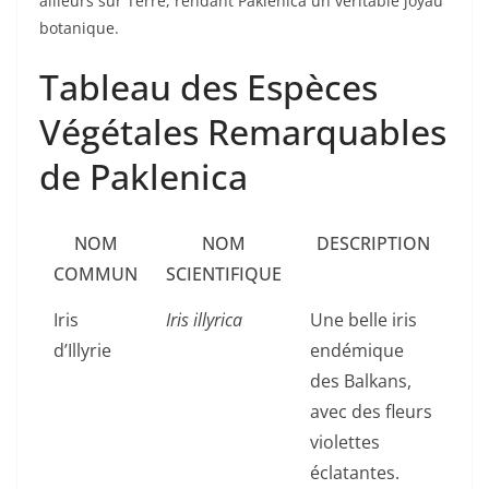
ailleurs sur Terre, rendant Paklenica un véritable joyau
botanique.
Tableau des Espèces
Végétales Remarquables
de Paklenica
NOM
NOM
DESCRIPTION
COMMUN
SCIENTIFIQUE
Iris
Iris illyrica
Une belle iris
d’Illyrie
endémique
des Balkans,
avec des fleurs
violettes
éclatantes.