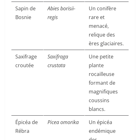
Sapin de
Abies borisii-
Un conifère
Bosnie
regis
rare et
menacé,
relique des
ères glaciaires.
Saxifrage
Saxifraga
Une petite
croutée
crustata
plante
rocailleuse
formant de
magnifiques
coussins
blancs.
Épicéa de
Picea omorika
Un épicéa
Rébra
endémique
des