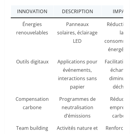
INNOVATION
DESCRIPTION
IMPACT
Énergies
Panneaux
Réduction 
renouvelables
solaires, éclairage
la
LED
consommati
énergétiqu
Outils digitaux
Applications pour
Facilitation 
événements,
échanges,
interactions sans
diminution
papier
déchets
Compensation
Programmes de
Réduction
carbone
neutralisation
empreinte
d’émissions
carbone
Team building
Activités nature et
Renforceme