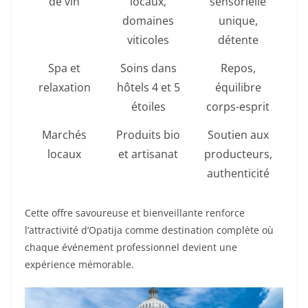
de vin
locaux,
sensorielle
domaines
unique,
viticoles
détente
Spa et
Soins dans
Repos,
relaxation
hôtels 4 et 5
équilibre
étoiles
corps-esprit
Marchés
Produits bio
Soutien aux
locaux
et artisanat
producteurs,
authenticité
Cette offre savoureuse et bienveillante renforce
l’attractivité d’Opatija comme destination complète où
chaque événement professionnel devient une
expérience mémorable.