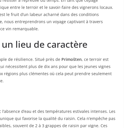
su résister à l’épreuve du temps. En tant que cépage
que entre le terroir et le savoir-faire des vignerons locaux.
 est le fruit d’un labeur acharné dans des conditions
cle, nous entreprendrons un voyage captivant à travers
de ce vin remarquable.
 un lieu de caractère
ple de résilience. Situé près de
Primošten
, ce terroir est
qui nécessitent plus de dix ans pour que les jeunes vignes
aux régions plus clémentes où cela peut prendre seulement
e.
l’absence d’eau et des températures estivales intenses. Les
 unique qui favorise la qualité du raisin. Cela n’empêche pas
bles, souvent de 2 à 3 grappes de raisin par vigne. Ces