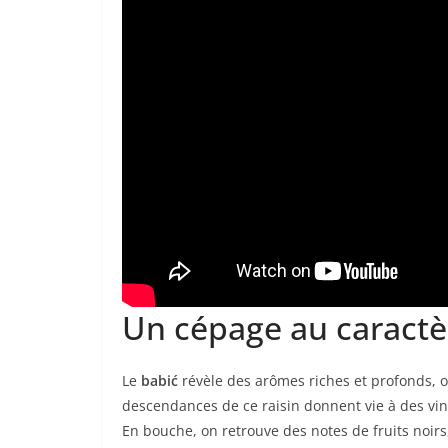
Un cépage au caractèr
Le
babić
révèle des arômes riches et profonds, of
descendances de ce raisin donnent vie à des vin
En bouche, on retrouve des notes de fruits noirs,