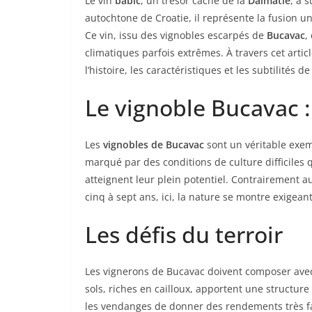
Le vin
babić
, un trésor caché de la
Dalmatie
, a 
autochtone de Croatie, il représente la fusion uni
Ce vin, issu des vignobles escarpés de
Bucavac
,
climatiques parfois extrêmes. À travers cet arti
l’histoire, les caractéristiques et les subtilités 
Le vignoble Bucavac :
Les
vignobles de Bucavac
sont un véritable exem
marqué par des conditions de culture difficiles 
atteignent leur plein potentiel. Contrairement 
cinq à sept ans, ici, la nature se montre exigeant
Les défis du terroir
Les vignerons de Bucavac doivent composer avec 
sols, riches en cailloux, apportent une structure
les vendanges de donner des rendements très fai