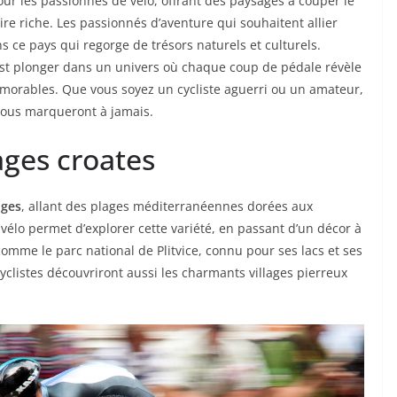
ur les passionnés de vélo, offrant des paysages à couper le
oire riche. Les passionnés d’aventure qui souhaitent allier
 ce pays qui regorge de trésors naturels et culturels.
est plonger dans un univers où chaque coup de pédale révèle
orables. Que vous soyez un cycliste aguerri ou un amateur,
vous marqueront à jamais.
ages croates
ages
, allant des plages méditerranéennes dorées aux
lo permet d’explorer cette variété, en passant d’un décor à
comme le parc national de Plitvice, connu pour ses lacs et ses
cyclistes découvriront aussi les charmants villages pierreux