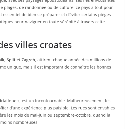
ique, avec ses paysages époustouflants, ses îles envoûtantes
de plages, de randonnée ou de culture, ce pays a tout pour
st essentiel de bien se préparer et d’éviter certains pièges
atiques pour naviguer en toute sérénité à travers cette
es villes croates
ik
,
Split
et
Zagreb
, attirent chaque année des millions de
rme unique, mais il est important de connaître les bonnes
driatique », est un incontournable. Malheureusement, les
rofiter d’une expérience plus paisible. Les rues sont envahies
éfère les mois de mai-juin ou septembre-octobre, quand la
t moins nombreuses.