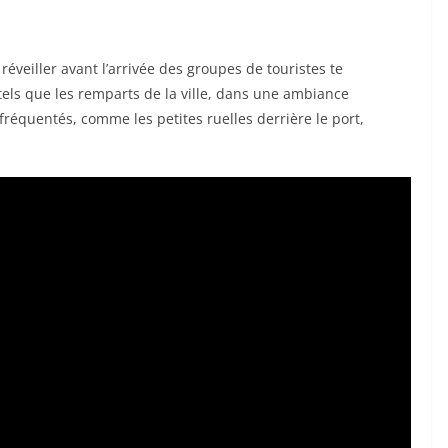
réveiller avant l’arrivée des groupes de touristes te
tels que les remparts de la ville, dans une ambiance
 fréquentés, comme les petites ruelles derrière le port,