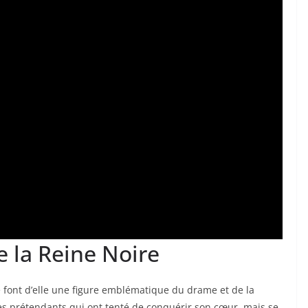
e la Reine Noire
e font d’elle une figure emblématique du drame et de la
des prétendants qui ont tenté de conquérir son cœur, mais se