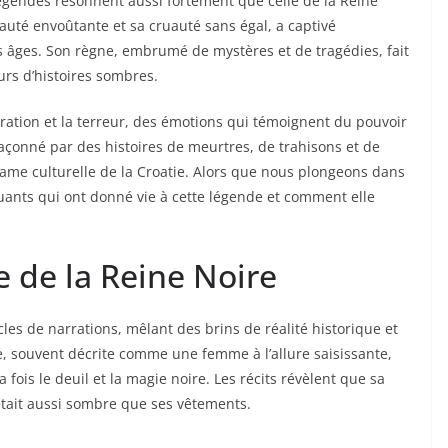
légendes résonnent aussi fortement que celle de la Reine
auté envoûtante et sa cruauté sans égal, a captivé
s âges. Son règne, embrumé de mystères et de tragédies, fait
urs d’histoires sombres.
miration et la terreur, des émotions qui témoignent du pouvoir
 façonné par des histoires de meurtres, de trahisons et de
rame culturelle de la Croatie. Alors que nous plongeons dans
uants qui ont donné vie à cette légende et comment elle
e de la Reine Noire
cles de narrations, mêlant des brins de réalité historique et
ne, souvent décrite comme une femme à l’allure saisissante,
 fois le deuil et la magie noire. Les récits révèlent que sa
était aussi sombre que ses vêtements.