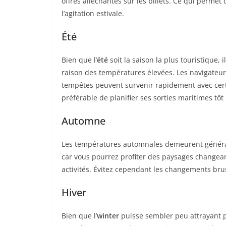
offres alléchantes sur les billets. Ce qui permet
l’agitation estivale.
Été
Bien que l’
été
soit la saison la plus touristique,
raison des températures élevées. Les navigateurs
tempêtes peuvent survenir rapidement avec certa
préférable de planifier ses sorties maritimes tôt
Automne
Les températures automnales demeurent général
car vous pourrez profiter des paysages changean
activités. Évitez cependant les changements br
Hiver
Bien que l’
winter
puisse sembler peu attrayant po