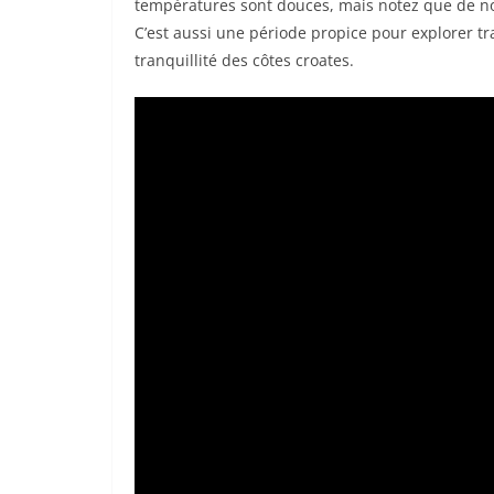
températures sont douces, mais notez que de n
C’est aussi une période propice pour explorer tr
tranquillité des côtes croates.