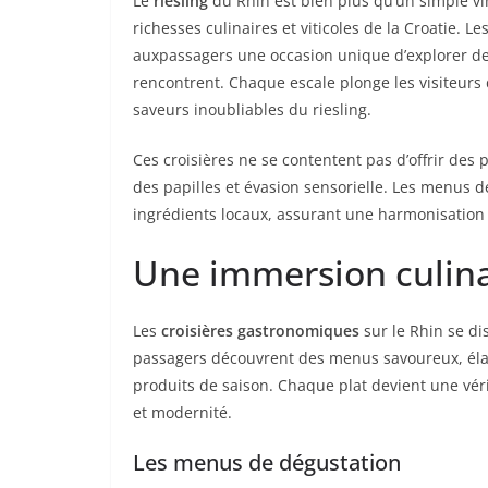
Le
riesling
du Rhin est bien plus qu’un simple vin
richesses culinaires et viticoles de la Croatie. L
auxpassagers une occasion unique d’explorer des 
rencontrent. Chaque escale plonge les visiteurs d
saveurs inoubliables du riesling.
Ces croisières ne se contentent pas d’offrir des p
des papilles et évasion sensorielle. Les menus d
ingrédients locaux, assurant une harmonisation p
Une immersion culinai
Les
croisières gastronomiques
sur le Rhin se dis
passagers découvrent des menus savoureux, élab
produits de saison. Chaque plat devient une véri
et modernité.
Les menus de dégustation