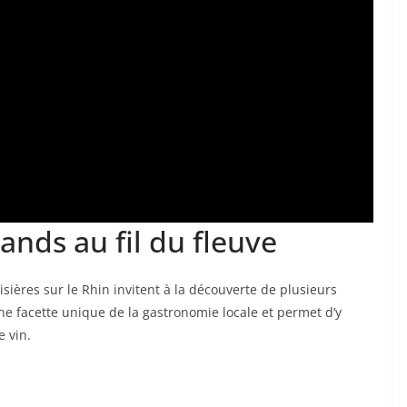
ands au fil du fleuve
sières sur le Rhin invitent à la découverte de plusieurs
e facette unique de la gastronomie locale et permet d’y
e vin.