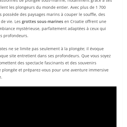
 passionnés de plongée sous-marine, notamment grâce à ses
lent les plongeurs du monde entier. Avec plus de 1 700
ays possède des paysages marins à couper le souffle, des
 de vie. Les
grottes sous-marines
en Croatie offrent une
ambiance mystérieuse, parfaitement adaptées à ceux qui
es profondeurs.
ates ne se limite pas seulement à la plongée; il évoque
aque site entretient dans ses profondeurs. Que vous soyez
omettent des spectacle fascinants et des souvenirs
e plongée et préparez-vous pour une aventure immersive
e.