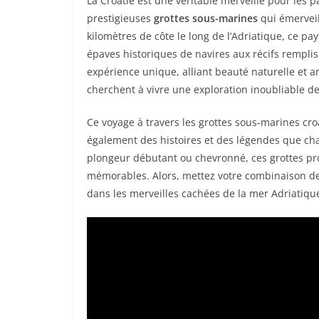
La Croatie est une véritable merveille pour les
prestigieuses
grottes sous-marines
qui émerveil
kilomètres de côte le long de l’Adriatique, ce p
épaves historiques de navires aux récifs remplis
expérience unique, alliant beauté naturelle et 
cherchent à vivre une exploration inoubliable d
Ce voyage à travers les grottes sous-marines cro
également des histoires et des légendes que ch
plongeur débutant ou chevronné, ces grottes pr
mémorables. Alors, mettez votre combinaison d
dans les merveilles cachées de la mer Adriatiqu