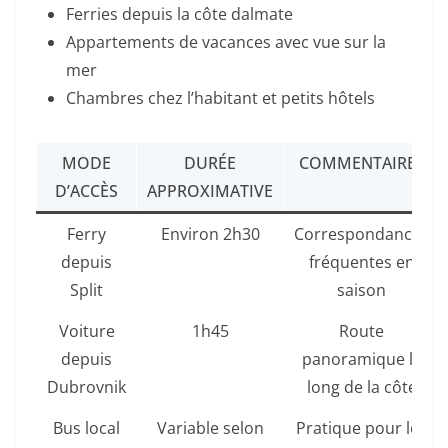
Ferries depuis la côte dalmate
Appartements de vacances avec vue sur la
mer
Chambres chez l’habitant et petits hôtels
MODE
DURÉE
COMMENTAIRES
D’ACCÈS
APPROXIMATIVE
Ferry
Environ 2h30
Correspondances
depuis
fréquentes en
Split
saison
Voiture
1h45
Route
depuis
panoramique le
Dubrovnik
long de la côte
Bus local
Variable selon
Pratique pour les