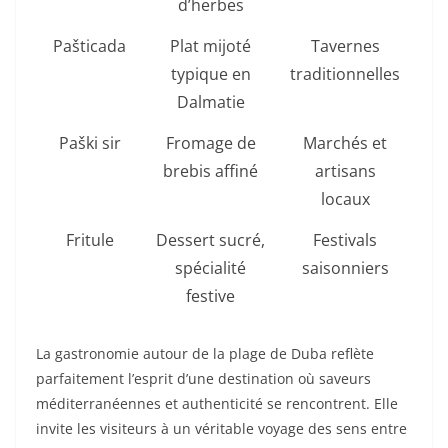
d’herbes
Pašticada
Plat mijoté
Tavernes
typique en
traditionnelles
Dalmatie
Paški sir
Fromage de
Marchés et
brebis affiné
artisans
locaux
Fritule
Dessert sucré,
Festivals
spécialité
saisonniers
festive
La gastronomie autour de la plage de Duba reflète
parfaitement l’esprit d’une destination où saveurs
méditerranéennes et authenticité se rencontrent. Elle
invite les visiteurs à un véritable voyage des sens entre