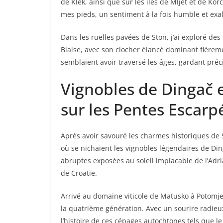
de Klek, ainsi que sur les îles de Mljet et de Kor
mes pieds, un sentiment à la fois humble et exal
Dans les ruelles pavées de Ston, j’ai exploré des 
Blaise, avec son clocher élancé dominant fièremen
semblaient avoir traversé les âges, gardant pré
Vignobles de Dingač e
sur les Pentes Escarp
Après avoir savouré les charmes historiques de S
où se nichaient les vignobles légendaires de Din
abruptes exposées au soleil implacable de l’Adri
de Croatie.
Arrivé au domaine viticole de Matusko à Potomje,
la quatrième génération. Avec un sourire radieux
l’histoire de ces cépages autochtones tels que l