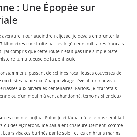
nne : Une Épopée sur
iale
aventure. Pour atteindre Peljesac, je devais emprunter la
 kilomètres construite par les ingénieurs militaires français
, j’ai compris que cette route n’était pas une simple piste
’histoire tumultueuse de la péninsule.
 constamment, passant de collines rocailleuses couvertes de
 de modestes hameaux. Chaque virage révélait un nouveau
rrasses aux oliveraies centenaires. Parfois, je m’arrêtais
tienne ou d’un moulin à vent abandonné, témoins silencieux
oresques comme Janjina, Potomje et Kuna, où le temps semblait
eurs ou des vignerons, me saluaient chaleureusement, comme
. Leurs visages burinés par le soleil et les embruns marins