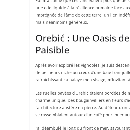
Edi m’a confié que ces vins étaient plus que de 
une ode liquide à la résilience humaine face au
imprégnée de l’âme de cette terre, un lien indéf
mais néanmoins généreux.
Orebić : Une Oasis de
Paisible
Après avoir exploré les vignobles, je suis desce
de pêcheurs niché au creux d’une baie tranquille
rafraîchissante a balayé mon visage, m’invitant à 
Les ruelles pavées d’Orebić étaient bordées de
charme unique. Des bougainvilliers en fleurs s’
l’architecture austère en pierre. Au détour d’un
se rassemblaient autour d’un café pour jouer au
J’ai déambulé le long du front de mer, savourant