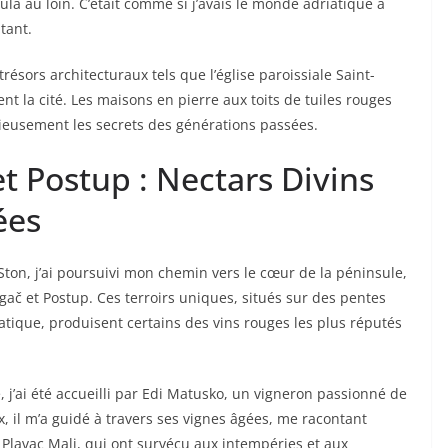
čula au loin. C’était comme si j’avais le monde adriatique à
tant.
trésors architecturaux tels que l’église paroissiale Saint-
t la cité. Les maisons en pierre aux toits de tuiles rouges
cieusement les secrets des générations passées.
t Postup : Nectars Divins
ées
ton, j’ai poursuivi mon chemin vers le cœur de la péninsule,
gač et Postup. Ces terroirs uniques, situés sur des pentes
atique, produisent certains des vins rouges les plus réputés
 j’ai été accueilli par Edi Matusko, un vigneron passionné de
, il m’a guidé à travers ses vignes âgées, me racontant
e Plavac Mali, qui ont survécu aux intempéries et aux