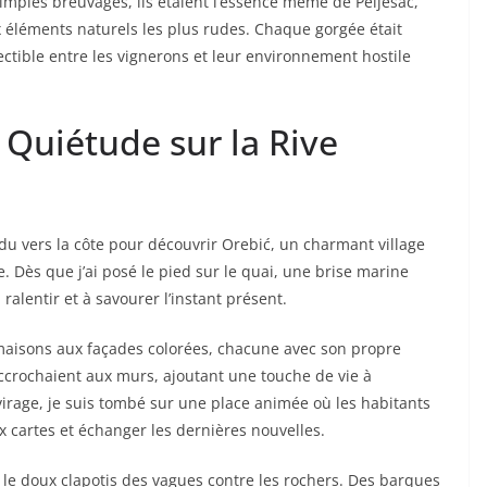
simples breuvages, ils étaient l’essence même de Peljesac,
x éléments naturels les plus rudes. Chaque gorgée était
ectible entre les vignerons et leur environnement hostile
 Quiétude sur la Rive
ndu vers la côte pour découvrir Orebić, un charmant village
. Dès que j’ai posé le pied sur le quai, une brise marine
ralentir et à savourer l’instant présent.
 maisons aux façades colorées, chacune avec son propre
accrochaient aux murs, ajoutant une touche de vie à
 virage, je suis tombé sur une place animée où les habitants
x cartes et échanger les dernières nouvelles.
 le doux clapotis des vagues contre les rochers. Des barques