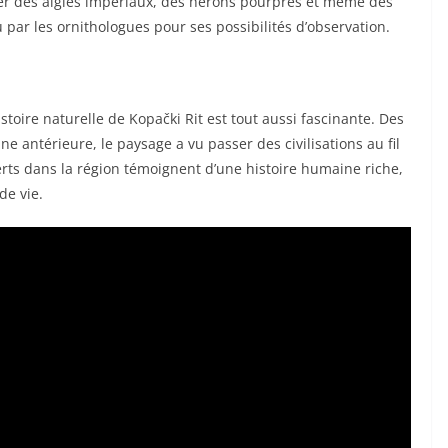
erver des aigles impériaux, des hérons pourpres et même des
u par les ornithologues pour ses possibilités d’observation.
stoire naturelle de Kopački Rit est tout aussi fascinante. Des
ne antérieure, le paysage a vu passer des civilisations au fil
erts dans la région témoignent d’une histoire humaine riche,
de vie.