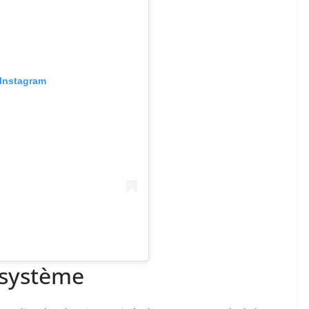
 Instagram
osystème