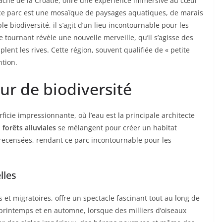
 caché de la Croatie, offre une expérience immersive au cœur
, ce parc est une mosaïque de paysages aquatiques, de marais
e biodiversité, il s’agit d’un lieu incontournable pour les
 tournant révèle une nouvelle merveille, qu’il s’agisse des
ent les rives. Cette région, souvent qualifiée de « petite
ntion.
r de biodiversité
ficie impressionnante, où l’eau est la principale architecte
s
forêts alluviales
se mélangent pour créer un habitat
 recensées, rendant ce parc incontournable pour les
lles
et migratoires, offre un spectacle fascinant tout au long de
 printemps et en automne, lorsque des milliers d’oiseaux