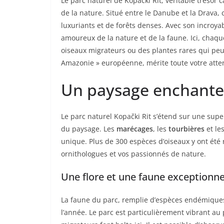
Le parc naturel de Kopački Rit, véritable trésor
de la nature. Situé entre le Danube et la Drava
luxuriants et de forêts denses. Avec son incroyabl
amoureux de la nature et de la faune. Ici, chaque
oiseaux migrateurs ou des plantes rares qui peupl
Amazonie » européenne, mérite toute votre atte
Un paysage enchanteu
Le parc naturel Kopački Rit s’étend sur une super
du paysage. Les
marécages
, les
tourbières
et le
unique. Plus de 300 espèces d’oiseaux y ont été
ornithologues et vos passionnés de nature.
Une flore et une faune exceptionne
La faune du parc, remplie d’espèces endémiques 
l’année. Le parc est particulièrement vibrant au