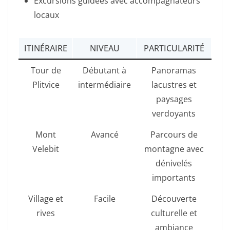
Excursions guidées avec accompagnateurs
locaux
ITINÉRAIRE
NIVEAU
PARTICULARITÉ
Tour de
Débutant à
Panoramas
Plitvice
intermédiaire
lacustres et
paysages
verdoyants
Mont
Avancé
Parcours de
Velebit
montagne avec
dénivelés
importants
Village et
Facile
Découverte
rives
culturelle et
ambiance