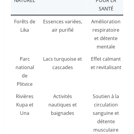
NATUREL
POUR LA
SANTÉ
Forêts de
Essences variées,
Amélioration
Lika
air purifié
respiratoire
et détente
mentale
Parc
Lacs turquoise et
Effet calmant
national
cascades
et revitalisant
de
Plitvice
Rivières
Activités
Soutien à la
Kupa et
nautiques et
circulation
Una
baignades
sanguine et
détente
musculaire