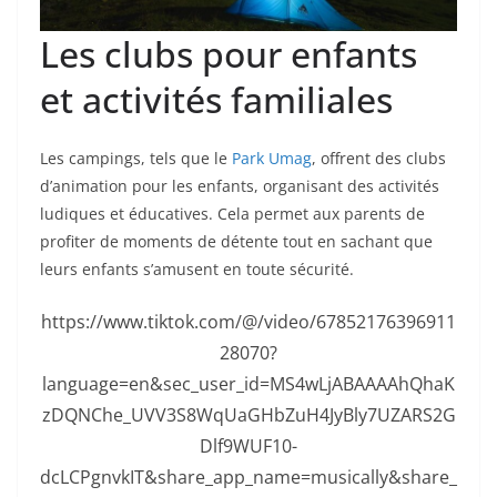
Les clubs pour enfants
et activités familiales
Les campings, tels que le
Park Umag
, offrent des clubs
d’animation pour les enfants, organisant des activités
ludiques et éducatives. Cela permet aux parents de
profiter de moments de détente tout en sachant que
leurs enfants s’amusent en toute sécurité.
https://www.tiktok.com/@/video/67852176396911
28070?
language=en&sec_user_id=MS4wLjABAAAAhQhaK
zDQNChe_UVV3S8WqUaGHbZuH4JyBly7UZARS2G
Dlf9WUF10-
dcLCPgnvkIT&share_app_name=musically&share_