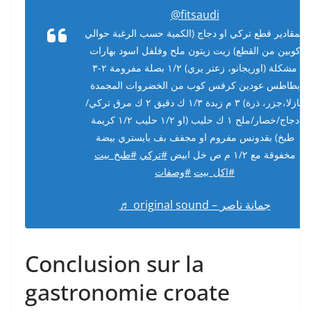
@fitsaudi
المقادير قطع تركي او دجاج (الكمية حسب الرغبة حوالي
كوبين من القطع) زيت زيتون ملح وفلفل اسود بهارات
مشكلة (اوريجانو، زعتر يري) ١/٢ بصلة مفرومة ٢-٣
بطاطس عودين كرفس كوب من الخضروات المجمدة
(بازلا،جزر، ذرة) ٣ م زبدة ١/٣ ك دقيق ٢ ك مرق تركي/
دجاج/خصار/ملح ١ ك حليب (او ١/٢ حليب ١/٢ كريمة
طبخ) بقدونس مفروم او مجفف بف بايستري بيضة
مخفوقة مع ١/٢ م ص خل ابيض
#تركي
#طبخ_بيت
#اكل_بيت
#وصفات
♬ original sound – جمانة ناصر
Conclusion sur la
gastronomie croate