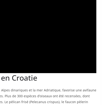
en Croatie
s Alpes dinariques et la mer Adriatique, favorise une avifaune
ares. Plus de 300 espèces d’oiseaux ont été recensées, dont
 Le pélican frisé (Pelecanus crispus), le faucon pèlerin