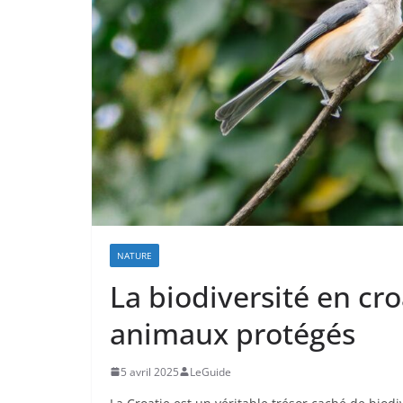
NATURE
La biodiversité en cr
animaux protégés
5 avril 2025
LeGuide