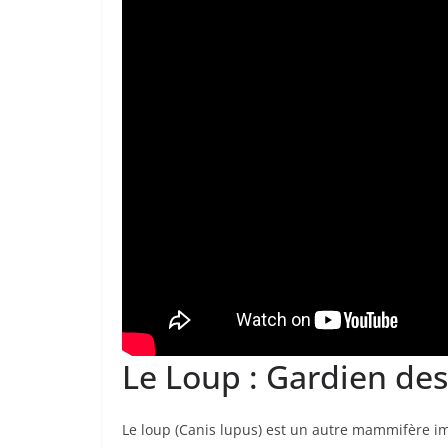
Le Loup : Gardien des
Le loup (Canis lupus) est un autre mammifère imp